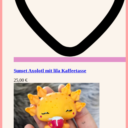
Sunset Axolotl mit lila Kaffeetasse
25,00
€