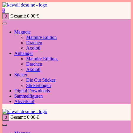
Zum
Inhalt
0
springen
Gesamt:
0,00
€
0
Magnete
Matmire Edition
Drachen
Axolotl
Anhänger
Matmire Edition.
Drachen
Axolotl
Sticker
Die Cut Sticker
Stickerbögen
Digital Downloads
Sammelfiguren
Abverkauf
Gesamt:
0,00
€
0