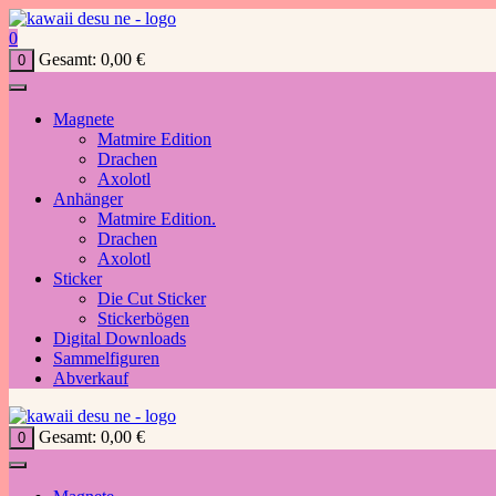
Zum
Inhalt
0
springen
Gesamt:
0,00
€
0
Magnete
Matmire Edition
Drachen
Axolotl
Anhänger
Matmire Edition.
Drachen
Axolotl
Sticker
Die Cut Sticker
Stickerbögen
Digital Downloads
Sammelfiguren
Abverkauf
Gesamt:
0,00
€
0