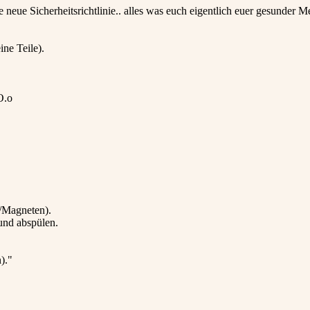
e neue Sicherheitsrichtlinie.. alles was euch eigentlich euer gesunder M
ine Teile).
O.o
e/Magneten).
und abspülen.
)."