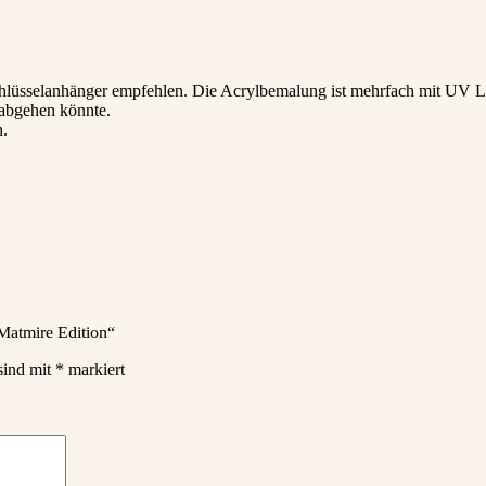
 Schlüsselanhänger empfehlen. Die Acrylbemalung ist mehrfach mit UV 
 abgehen könnte.
n.
Matmire Edition“
sind mit
*
markiert