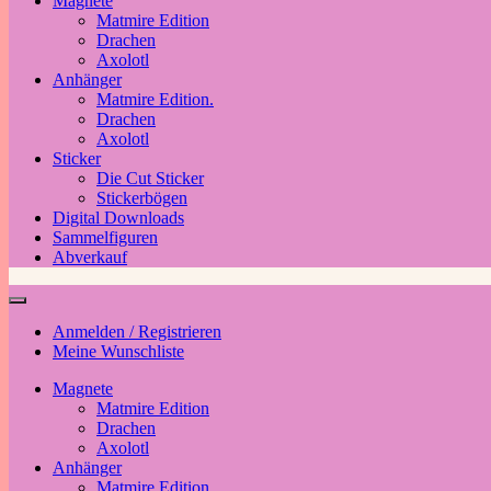
Magnete
Matmire Edition
Drachen
Axolotl
Anhänger
Matmire Edition.
Drachen
Axolotl
Sticker
Die Cut Sticker
Stickerbögen
Digital Downloads
Sammelfiguren
Abverkauf
Anmelden / Registrieren
Meine Wunschliste
Magnete
Matmire Edition
Drachen
Axolotl
Anhänger
Matmire Edition.